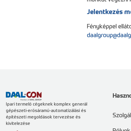
Jelentkezés m
Fényképpel ellát
daalgroup@daalg
Haszno
Ipari termelő cégeknek komplex generál
gépészeti-erősáramú-automatizálási és
Szolgá
építészeti megoldások tervezése és
kivitelezése