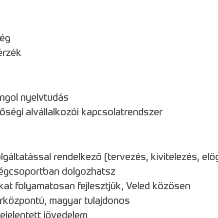
ség
érzék
angol nyelvtudás
nőségi alvállalkozói kapcsolatrendszer
gáltatással rendelkező (tervezés, kivitelezés, előg
cégcsoportban dolgozhatsz
kat folyamatosan fejlesztjük, Veled közösen
erközpontú, magyar tulajdonos
jelentett jövedelem