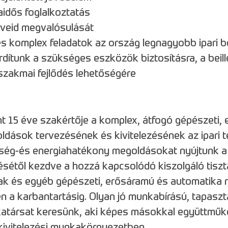
aidős foglalkoztatás
rveid megvalósulását
és komplex feladatok az ország legnagyobb ipari 
rdítunk a szükséges eszközök biztosításra, a beil
szakmai fejlődés lehetőségére
t 15 éve szakértője a komplex, átfogó gépészeti,
dások tervezésének és kivitelezésének az ipari 
tség-és energiahatékony megoldásokat nyújtunk a 
ésétől kezdve a hozzá kapcsolódó kiszolgáló tiszt
k és egyéb gépészeti, erősáramú és automatika 
n a karbantartásig. Olyan jó munkabírású, tapaszta
atársat keresünk, aki képes másokkal együttműkö
kivitelezési munkakörnyezetben.