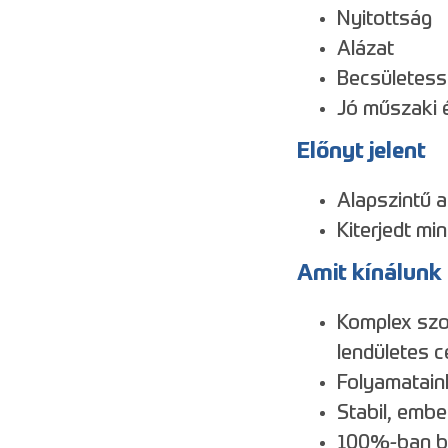
Nyitottság
Alázat
Becsületes
Jó műszaki 
Előnyt jelent
Alapszintű 
Kiterjedt mi
Amit kínálunk
Komplex szol
lendületes 
Folyamatain
Stabil, emb
100%-ban be