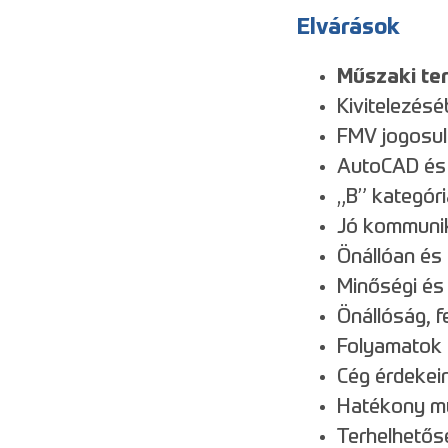
Elvárások
Műszaki te
Kivitelezésé
FMV jogosul
AutoCAD és 
„B” kategór
Jó kommunik
Önállóan és
Minőségi és 
Önállóság, 
Folyamatok 
Cég érdekein
Hatékony m
Terhelhetős