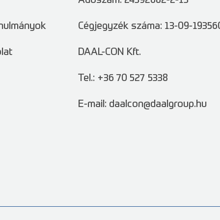
Adószám: 24392682-2-13
nulmányok
Cégjegyzék száma: 13-09-19356
lat
DAAL-CON Kft.
Tel.: +36 70 527 5338
E-mail: daalcon@daalgroup.hu