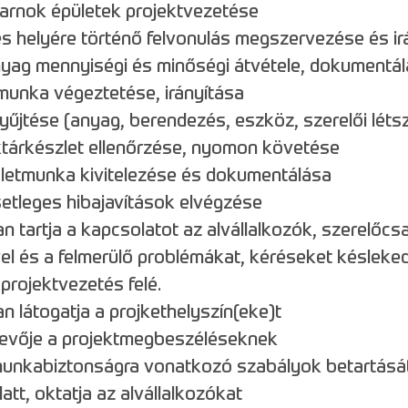
arnok épületek projektvezetése
 helyére történő felvonulás megszervezése és ir
yag mennyiségi és minőségi átvétele, dokumentá
 munka végeztetése, irányítása
yűjtése (anyag, berendezés, eszköz, szerelői léts
aktárkészlet ellenőrzése, nyomon követése
bletmunka kivitelezése és dokumentálása
setleges hibajavítások elvégzése
 tartja a kapcsolatot az alvállalkozók, szerelőcs
el és a felmerülő problémákat, kéréseket késleked
 projektvezetés felé.
 látogatja a projkethelyszín(eke)t
vevője a projektmegbeszéléseknek
 munkabiztonságra vonatkozó szabályok betartását
alatt, oktatja az alvállalkozókat