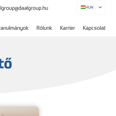
HUN
lgroup@daalgroup.hu
EN
DE
tanulmányok
Rólunk
Karrier
Kapcsolat
RO
SK
JA
tő