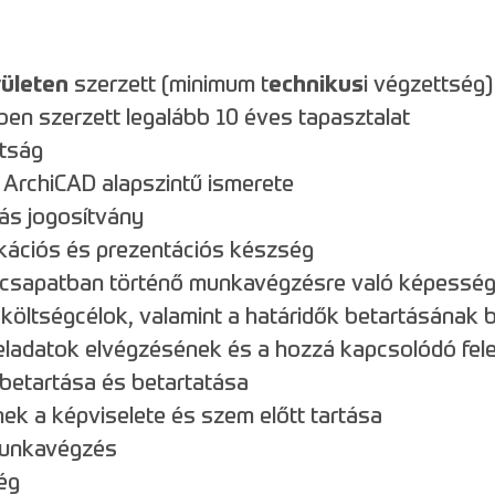
rületen
szerzett (minimum t
echnikus
i végzettség
ben szerzett legalább 10 éves tapasztalat
tság
ArchiCAD alapszintű ismerete
iás jogosítvány
ációs és prezentációs készség
 csapatban történő munkavégzésre való képessé
költségcélok, valamint a határidők betartásának b
feladatok elvégzésének és a hozzá kapcsolódó fele
betartása és betartatása
ek a képviselete és szem előtt tartása
unkavégzés
ég