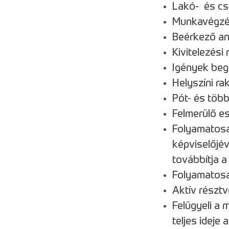
Lakó- és cs
Munkavégzés
Beérkező an
Kivitelezési
Igények beg
Helyszíni r
Pót- és töb
Felmerülő e
Folyamatosan
képviselőjév
továbbítja a
Folyamatosan
Aktív részt
Felügyeli a
teljes ideje 