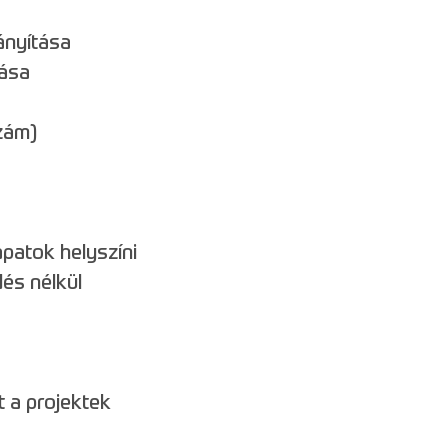
ányítása
lása
zám)
apatok helyszíni
és nélkül
 a projektek