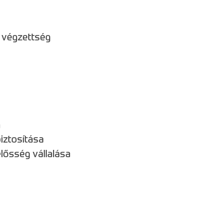
) végzettség
g
iztosítása
lősség vállalása