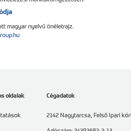
ódja
ott magyar nyelvű önéletrajz.
roup.hu
s oldalak
Cégadatok
ltatások
2142 Nagytarcsa, Felső Ipari kör