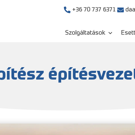
+36 70 737 6371
daa
Szolgáltatások
Eset
pítész építésveze