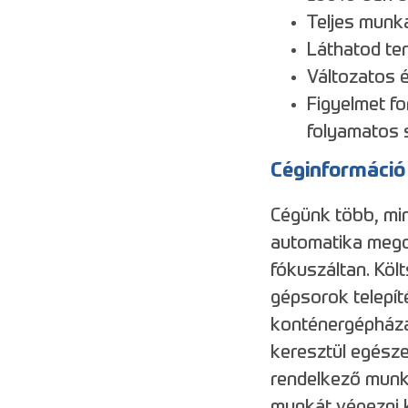
Teljes munk
Láthatod te
Változatos 
Figyelmet fo
folyamatos 
Céginformáció
Cégünk több, min
automatika megol
fókuszáltan. Köl
gépsorok telepít
konténergépháza
keresztül egésze
rendelkező munk
munkát végezni 