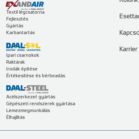
Rólunk
Textil légcsatorna
Esetta
Fejlesztés
Gyártás
Kapcso
Karbantartás
Karrier
Ipari csarnokok
Raktárak
Irodák építése
Értékesítése és bérbeadás
Acélszerkezet gyártás
Gépészeti rendszerek gyártása
Lemezmegmunkálás
Élhajlítás