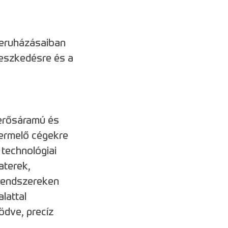
beruházásaiban
leszkedésre és a
 erősáramú és
termelő cégekre
technológiai
aterek,
rendszereken
lattal
dve, precíz